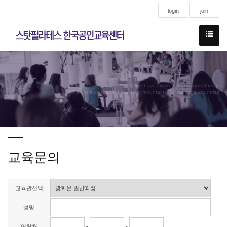
login
join
We have created a awesome theme
Far far away,behind the word mountains, far from the countries
교육문의
교육관선택
성명
연락처
-
-