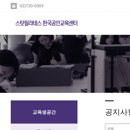
02)720-0303
공지사
교육생공간