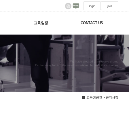
login
join
교육일정
CONTACT US
We have created a awesome theme
Far far away,behind the word mountains, far from the countries
교육생공간 > 공지사항