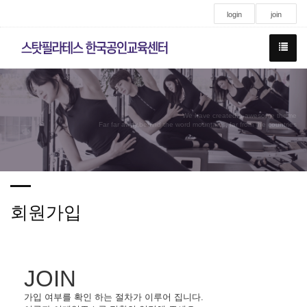
login
join
We have created a awesome theme
Far far away,behind the word mountains, far from the countries
회원가입
JOIN
가입 여부를 확인 하는 절차가 이루어 집니다.