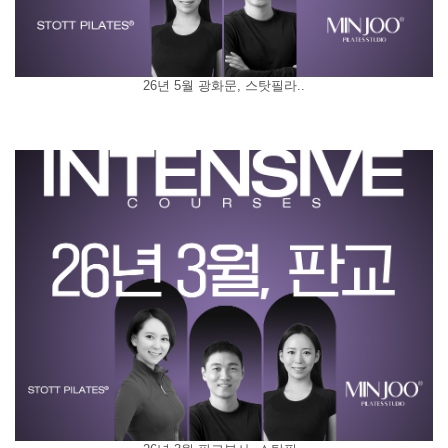
26년 5월 광화문, 스탓필라..