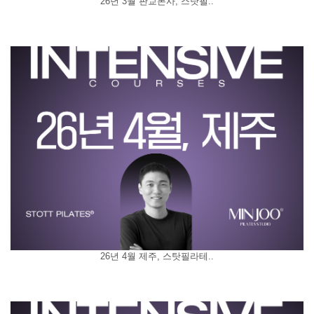
26년 3월 판교본사, 스탓필..
26년 4월 제주, 스탓필라테..