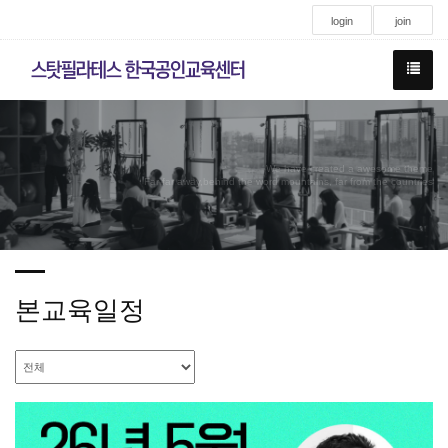
login
join
We have created a awesome theme
Far far away,behind the word mountains, far from the countries
본교육일정