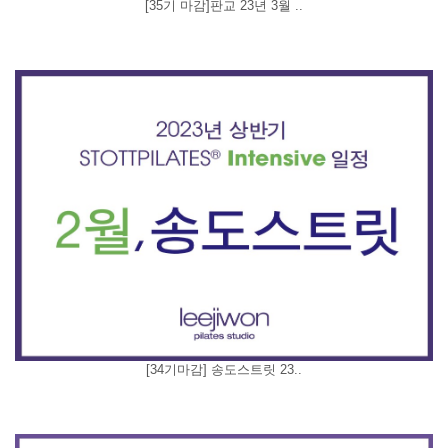
[35기 마감]판교 23년 3월 ..
[34기마감] 송도스트릿 23..