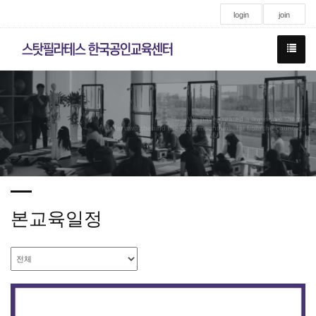
login
join
We have created a awesome theme
Far far away,behind the word mountains, far from the countries
본교육일정