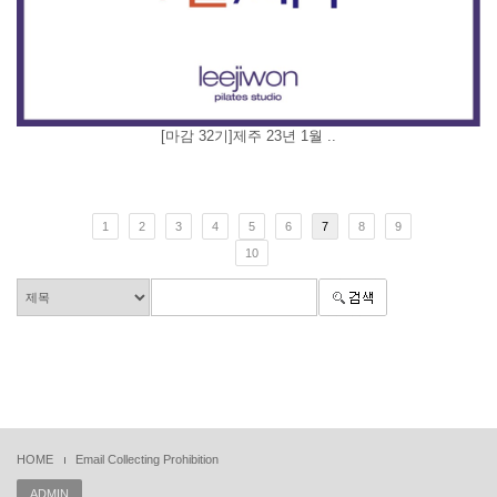
[마감 32기]제주 23년 1월 ..
1
2
3
4
5
6
7
8
9
10
HOME
Email Collecting Prohibition
ADMIN