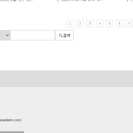
1
2
3
4
5
6
7
pilates.com)