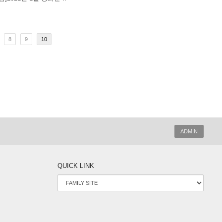
8
9
10
ADMIN
QUICK LINK