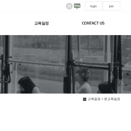
login
join
교육일정
CONTACT US
We have created a awesome theme
Far far away,behind the word mountains, far from the countries
교육일정 > 본교육일정