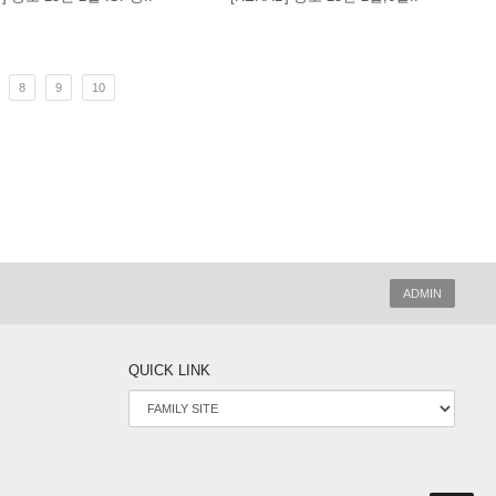
8
9
10
ADMIN
QUICK LINK