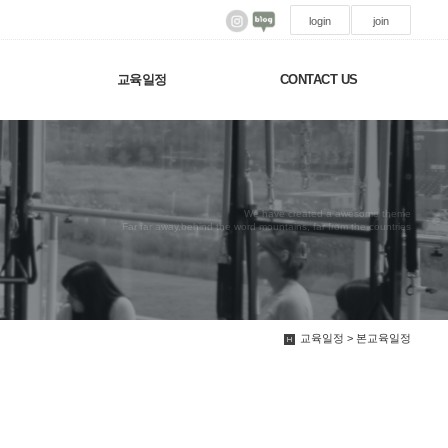
login
join
교육일정
CONTACT US
We have created a awesome theme
Far far away,behind the word mountains, far from the countries
교육일정 > 본교육일정