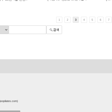
1
2
3
4
5
6
7
pilates.com)