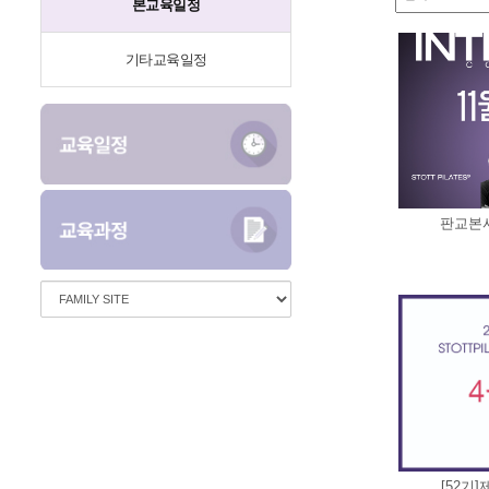
본교육일정
기타교육일정
판교본사,
[52기]