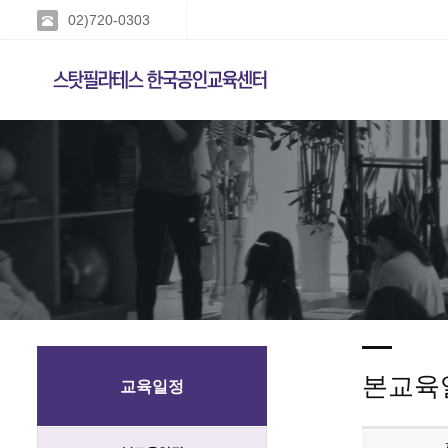
02)720-0303
본교육
교육일정