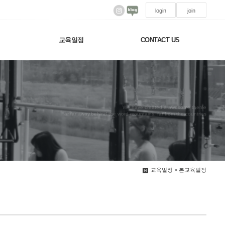
login
join
교육일정
CONTACT US
We have created a awesome theme
Far far away,behind the word mountains, far from the countries
교육일정 > 본교육일정