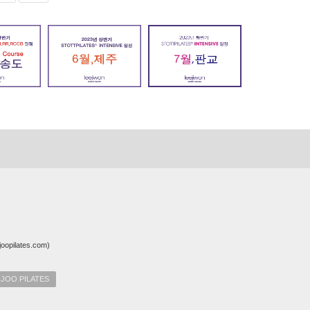
pilates.com)
OO PILATES